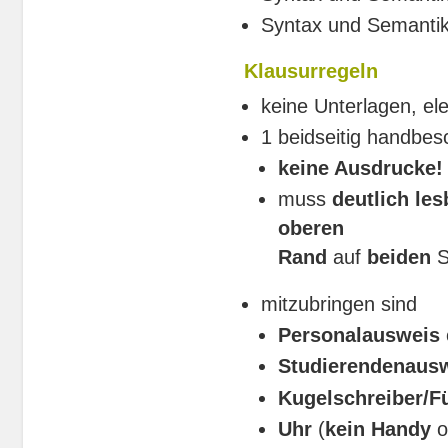
Syntax und Semantik
Klausurregeln
keine Unterlagen, elek
1 beidseitig handbes
keine Ausdrucke!
muss
deutlich les
oberen
Rand
auf
beiden
S
mitzubringen sind
Personalausweis
Studierendenaus
Kugelschreiber/Fü
Uhr
(
kein Handy
o