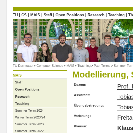
Directly to the content
TU
|
CS
|
MAIS
|
Staff
|
Open Positions
|
Research
|
Teaching
|
Th
TU Darmstadt
Computer Science
MAIS
Teaching
Past Terms
Summer Ter
Modellierung, 
MAIS
Staff
Dozent:
Prof. 
Open Positions
Assistent:
Tobi
Research
Teaching
Übungsbetreuung:
Tobi
Summer Term 2024
Vorlesung:
Freit
Winter Term 2023/24
Summer Term 2023
Klausur:
Klau
Summer Term 2022