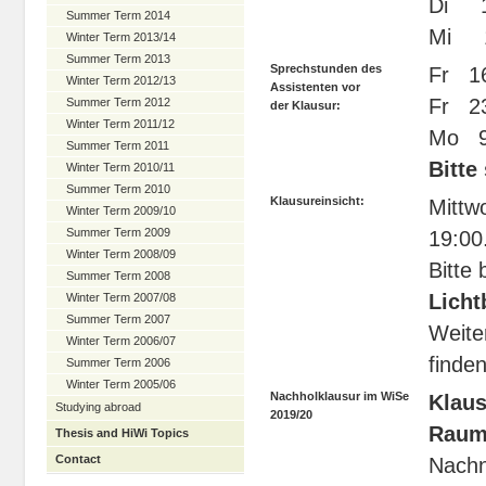
Di 1
Summer Term 2014
Mi 1
Winter Term 2013/14
Summer Term 2013
Sprechstunden des
Fr 16
Winter Term 2012/13
Assistenten vor
Fr 23
Summer Term 2012
der Klausur:
Winter Term 2011/12
Mo 9.
Summer Term 2011
Bitte
Winter Term 2010/11
Summer Term 2010
Klausureinsicht:
Mittw
Winter Term 2009/10
Summer Term 2009
19:00
Winter Term 2008/09
Bitte 
Summer Term 2008
Licht
Winter Term 2007/08
Summer Term 2007
Weite
Winter Term 2006/07
finde
Summer Term 2006
Winter Term 2005/06
Nachholklausur im WiSe
Klau
Studying abroad
2019/20
Raume
Thesis and HiWi Topics
Contact
Nachn