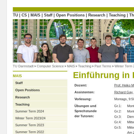
Directly to the content
TU
|
CS
|
MAIS
|
Staff
|
Open Positions
|
Research
|
Teaching
|
Th
TU Darmstadt
Computer Science
MAIS
Teaching
Past Terms
Winter Term 
Einführung in
MAIS
Staff
Dozent:
Prof. Heiko M
Open Positions
Assistent
en:
Richard Gay
,
Research
Vorlesung:
Montags, 9:5
Teaching
Übungen und
Gr.1:
Mont
Sprechstunde
Gr.2:
Mont
Summer Term 2024
der Tutoren:
Gr.3:
Dien
Winter Term 2023/24
Gr.4:
Mitt
Summer Term 2023
Gr.5:
Mitt
Summer Term 2022
Am 2