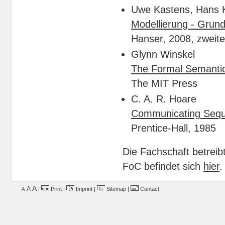
Uwe Kastens, Hans K
Modellierung - Grun
Hanser, 2008, zweite
Glynn Winskel
The Formal Semanti
The MIT Press
C. A. R. Hoare
Communicating Sequ
Prentice-Hall, 1985
Die Fachschaft betrei
FoC befindet sich
hier
.
A
A
|
Print
|
Imprint
|
Sitemap
|
Contact
A