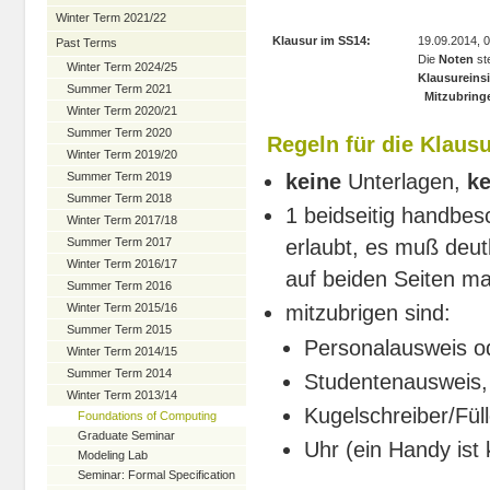
Winter Term 2021/22
Klausur im SS14:
19.09.2014, 
Past Terms
Die
Noten
st
Winter Term 2024/25
Klausureinsi
Summer Term 2021
Mitzubring
Winter Term 2020/21
Summer Term 2020
Regeln für die Klaus
Winter Term 2019/20
Summer Term 2019
keine
Unterlagen,
ke
Summer Term 2018
1 beidseitig handbes
Winter Term 2017/18
Summer Term 2017
erlaubt, es muß deu
Winter Term 2016/17
auf beiden Seiten mar
Summer Term 2016
Winter Term 2015/16
mitzubrigen sind:
Summer Term 2015
Personalausweis o
Winter Term 2014/15
Summer Term 2014
Studentenausweis,
Winter Term 2013/14
Kugelschreiber/Füll
Foundations of Computing
Graduate Seminar
Uhr (ein Handy ist 
Modeling Lab
Seminar: Formal Specification