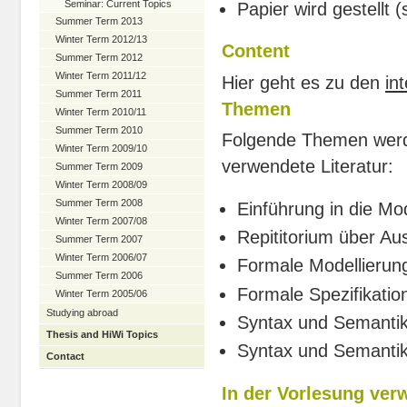
Seminar: Current Topics
Papier wird gestellt 
Summer Term 2013
Winter Term 2012/13
Content
Summer Term 2012
Winter Term 2011/12
Hier geht es zu den
in
Summer Term 2011
Themen
Winter Term 2010/11
Summer Term 2010
Folgende Themen werde
Winter Term 2009/10
verwendete Literatur:
Summer Term 2009
Winter Term 2008/09
Summer Term 2008
Einführung in die Mo
Winter Term 2007/08
Repititorium über Au
Summer Term 2007
Winter Term 2006/07
Formale Modellierung
Summer Term 2006
Formale Spezifikatio
Winter Term 2005/06
Studying abroad
Syntax und Semantik
Thesis and HiWi Topics
Syntax und Semantik
Contact
In der Vorlesung ver